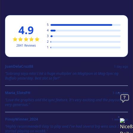
5
4.9
4
3
⭐⭐⭐⭐⭐
2
2841 Reviews
1
JuanDelaCruz88
1 day ago
“Sobrang saya nito! I hit a huge multiplier on Magtipon at Mag-Sync ng
Buffalo yesterday. Best slot so far!”
Maria_SlotsPH
3 days ago
“Love the graphics and the sync feature. It's very exciting and the payouts are
very generous.”
PinoyWinner_2024
1 week ago
“Highly recommended! Easy to play and I've had several big wins since I
started playing on nice88.”