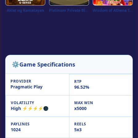
Aklat ng Kamatayan
Platinum Private Blackjack 10
Wisdom of Athena 1000 Xmas
⚙️
Game Specifications
PROVIDER
RTP
Pragmatic Play
96.52%
VOLATILITY
MAX WIN
High ⚡⚡⚡⚡🌑
x5000
PAYLINES
REELS
1024
5x3