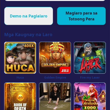
Maglaro para sa
Demo na Paglalaro
Totoong Pera
Mga Kaugnay na Laro
Huca
Golden Empire
Fire my Laser