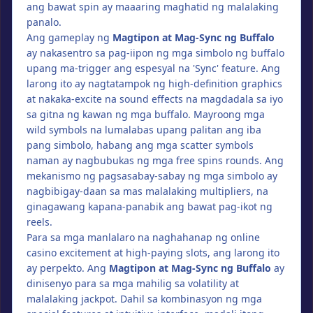
ang bawat spin ay maaaring maghatid ng malalaking
panalo.
Ang gameplay ng
Magtipon at Mag-Sync ng Buffalo
ay nakasentro sa pag-iipon ng mga simbolo ng buffalo
upang ma-trigger ang espesyal na 'Sync' feature. Ang
larong ito ay nagtatampok ng high-definition graphics
at nakaka-excite na sound effects na magdadala sa iyo
sa gitna ng kawan ng mga buffalo. Mayroong mga
wild symbols na lumalabas upang palitan ang iba
pang simbolo, habang ang mga scatter symbols
naman ay nagbubukas ng mga free spins rounds. Ang
mekanismo ng pagsasabay-sabay ng mga simbolo ay
nagbibigay-daan sa mas malalaking multipliers, na
ginagawang kapana-panabik ang bawat pag-ikot ng
reels.
Para sa mga manlalaro na naghahanap ng online
casino excitement at high-paying slots, ang larong ito
ay perpekto. Ang
Magtipon at Mag-Sync ng Buffalo
ay
dinisenyo para sa mga mahilig sa volatility at
malalaking jackpot. Dahil sa kombinasyon ng mga